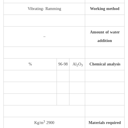
Vibrating- Ramming
Working method
Amount of water
–
addition
%
96-98
Al
O
Chemical analysis
2
3
3
2900 Kg/m
Materials required