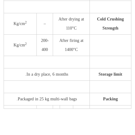
After drying at
Cold Crushing
2
Kg/cm
–
110°C
Strength
200-
After firing at
2
Kg/cm
400
1400°C
In a dry place, 6 months.
Storage limit
Packaged in 25 kg multi-wall bags.
Packing