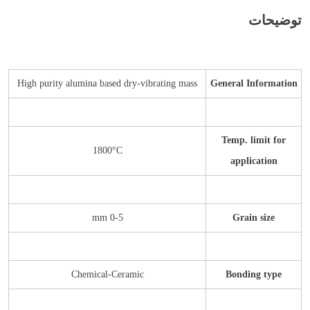
توضیحات
High purity alumina based dry-vibrating mass
General Information
Temp. limit for
1800°C
application
0-5 mm
Grain size
Chemical-Ceramic
Bonding type