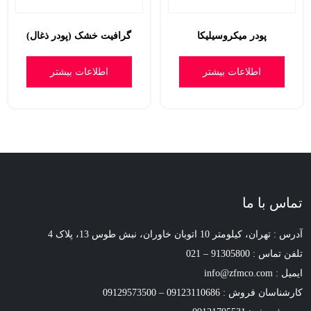
پودر میکروسیلیکا
گرافیت خشک (پودر ذغال)
اطلاعات بیشتر
اطلاعات بیشتر
تماس با ما
آدرس : تهران، کیلومتر 10 اتوبان خاوران، نبش طوس 13، پلاک 4
تلفن تماس : 91305800 – 021
ایمیل : info@zfmco.com
کارشناسان فروش : 09123110686 – 09129573500