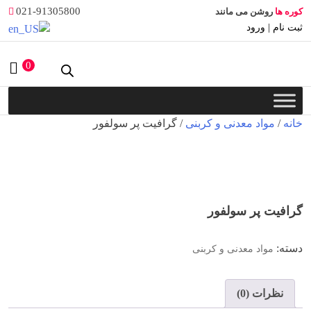
Ski
021-91305800
کوره ها
روشن می مانند
t
ثبت نام | ورود
conten
0
خانه
/
مواد معدنی و کربنی
/ گرافیت پر سولفور
گرافیت پر سولفور
دسته:
مواد معدنی و کربنی
نظرات (0)