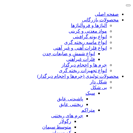
صفحه اصلی
محصولات بازرگانی
آلیاژها و فروآلیاژها
مواد معدنی و کربنی
انواع بوته گرافیتی
انواع ماسه ریخته گری
انواع فلزات آهنی و غیر آهنی
انواع شمش و ضایعات چدن
فلزات غیرآهنی
جرم ها و احجام دیرگداز
انواع تجهیزات ریخته گری
محصولات تولیدی (جرم‌ها و احجام دیرگداز)
شکل دار
بی شکل
سبک
پاشیدنی عایق
ریختنی عایق
متراکم
جرم های ریختنی
رگولار
متوسط سیمان
کم سیمان