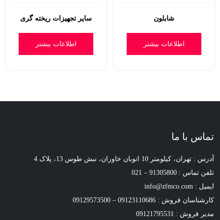
شابلون
سایر تجهیزات ریخته گری
اطلاعات بیشتر
اطلاعات بیشتر
تماس با ما
آدرس : تهران، کیلومتر 10 اتوبان خاوران، نبش طوس 13، پلاک 4
تلفن تماس : 91305800 – 021
ایمیل : info@zfmco.com
کارشناسان فروش : 09123110686 – 09129573500
مدیر فروش : 09121795531