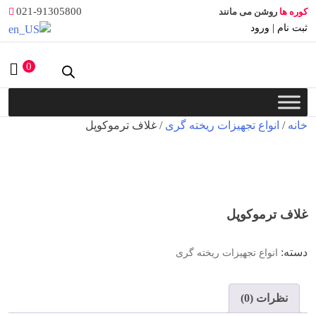
Ski
021-91305800
کوره ها
روشن می مانند
t
ثبت نام | ورود
conten
0
خانه
/
انواع تجهیزات ریخته گری
/ غلاف ترموکوپل
غلاف ترموکوپل
دسته:
انواع تجهیزات ریخته گری
نظرات (0)