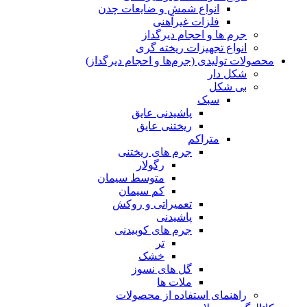
انواع شمش و ضایعات چدن
فلزات غیرآهنی
جرم ها و احجام دیرگداز
انواع تجهیزات ریخته گری
محصولات تولیدی (جرم‌ها و احجام دیرگداز)
شکل دار
بی شکل
سبک
پاشیدنی عایق
ریختنی عایق
متراکم
جرم های ریختنی
رگولار
متوسط سیمان
کم سیمان
تعمیراتی و روکش
پاشیدنی
جرم های کوبیدنی
تر
خشک
گل های نسوز
ملات ها
راهنمای استفاده از محصولات