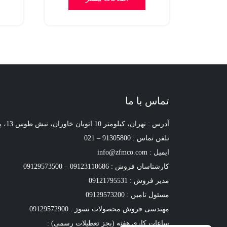
تماس با ما
آدرس : تهران، کیلومتر 10 اتوبان خاوران، نبش طوس 13، پلاک 4
تلفن تماس : 91305800 – 021
ایمیل : info@zfmco.com
کارشناسان فروش : 09123110686 – 09129573500
مدیر فروش : 09121795531
مسئول تامین : 09129573200
مهندسی فروش محصولات نسوز : 09129572900
ساعات کاری هفته (بجز تعطیلات رسمی) :