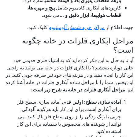
زها، انعطاف پذیری بالا و قیمت مناسب
اشاره کرد.
اربردهای آبکاری کادمیوم شامل
پیچ و مهره ها،
عات هواپیما، ابزار دقیق و
…
می شود.
لاع از
مراکز خرید شمش آلومینیوم
کلیک کنید.
 ابکاری فلزات در خانه چگونه
؟
ه حال به این فکر کرده اید که به اشیاء فلزی قدیمی خود
اره ببخشید؟ با آبکاری فلزات در خانه می توانید به راحتی
را انجام دهید و در هزینه های خود نیز صرفه جویی کنید. در
، شما را با مراحل ساده آبکاری فلزات در خانه آشنا کرده
حل آبکاری فلزات در خانه به شرح زیر است:
ماده سازی سطح:
اولین قدم، آماده سازی سطح فلز
ای آبکاری است. برای این کار باید هرگونه آلودگی،
ربی یا زنگ زدگی را از روی سطح فلز پاک کنید. می
انید از شوینده های مخصوص یا سمباده برای این کار
تفاده کنید.