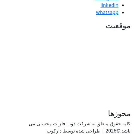
linkedi
whatsap
یت
ها
قوق متعلق به شرکت ذوب فلزات محسنی می