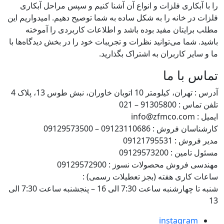
بکاری فلزات و انواع آن آشنا کنیم و سپس مراحل آبکاری
ر خانه را به شکل ساده به شما توصیح دهیم. امیدواریم این
ایتان مفید بوده باشد و اطلاعات کاربردی را آموخته
ما می‌توانید نظرات و تجریبات خود را در بخش دیدگاه‌ها با
ر کاربران به اشتراک بگذارید.
با ما
تر 10 اتوبان خاوران، نبش طوس 13، پلاک 4
91305 – 021
: 09123110686 – 09129573500
09121795531
: 09129573200
وش محصولات نسوز : 09129572900
اری هفته (بجز تعطیلات رسمی) :
شنبه تا چهارشنبه ساعت 7:30 الی 16 – پنجشنبه ساعت 7:30 الی
instagra