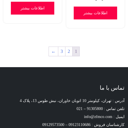
اطلاعات بیشتر
اطلاعات بیشتر
←
3
2
1
تماس با ما
آدرس : تهران، کیلومتر 10 اتوبان خاوران، نبش طوس 13، پلاک 4
تلفن تماس : 91305800 – 021
ایمیل : info@zfmco.com
کارشناسان فروش : 09123110686 – 09129573500