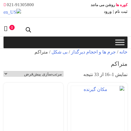
Ski
021-91305800
کوره ها
روشن می مانند
t
ثبت نام | ورود
conten
0
خانه
/
جرم ها و احجام دیرگداز
/
بی شکل
/ متراکم
متراکم
نمایش 1–16 از 33 نتیجه