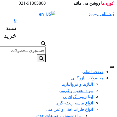
روشن می مانند
021-91305800
 | ورود
0
سبد
خرید
Products
search
فحه اصلی
حصولات بازرگانی
آلیاژها و فروآلیاژها
مواد معدنی و کربنی
انواع بوته گرافیتی
انواع ماسه ریخته گری
انواع فلزات آهنی و غیر آهنی
انواع شمش و ضایعات چدن