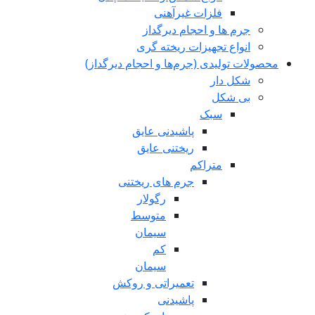
فلزات غیرآهنی
جرم ها و احجام دیرگداز
انواع تجهیزات ریخته گری
حصولات تولیدی (جرم‌ها و احجام دیرگداز)
شکل دار
بی شکل
سبک
پاشیدنی عایق
ریختنی عایق
متراکم
جرم های ریختنی
رگولار
متوسط
سیمان
کم
سیمان
تعمیراتی و روکش
پاشیدنی