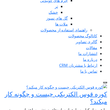
جرم های کوبیدنی
تر
خشک
گل های نسوز
ملات ها
راهنمای استفاده از محصولات
اتالوگ محصولات
الری تصاویر
قالات
نتشارات ما
باره ما
تباط با مشتریان CRM
اس با ما
 قوس الکتریکی چیست و چگونه کار
؟
 از کنار بسیاری از سازه‌های صنعتی، ساختمانی و … رد