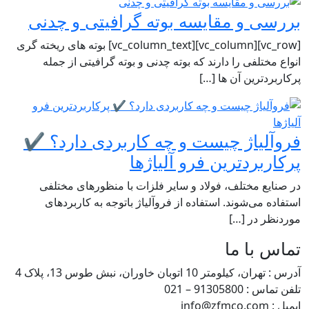
 و مقایسه بوته گرافیتی و چدنی
[vc_row][vc_column][vc_column_text] بوته های ریخته گری
تلفی را دارند که بوته چدنی و بوته گرافیتی از جمله
ترین آن ها […]
یاژ چیست و چه کاربردی دارد؟ ✔️
بردترین فرو آلیاژها
ع مختلف، فولاد و سایر فلزات با منظورهای مختلفی
می‌شوند. استفاده از فروآلیاژ باتوجه به کاربردهای
 در […]
با ما
تر 10 اتوبان خاوران، نبش طوس 13، پلاک 4
91305 – 021