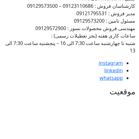
: 09123110686 – 09129573500
09121795531
: 09129573200
وش محصولات نسوز : 09129572900
اری هفته (بجز تعطیلات رسمی) :
شنبه تا چهارشنبه ساعت 7:30 الی 16 – پنجشنبه ساعت 7:30 الی
instagra
linkedi
whatsap
یت