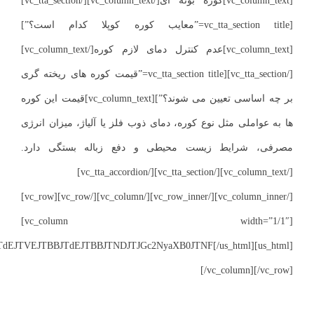
jklMjAlRDglQjIlRDglQTglRDglQTclRDklODQlRDklODclMjAlRDglQT